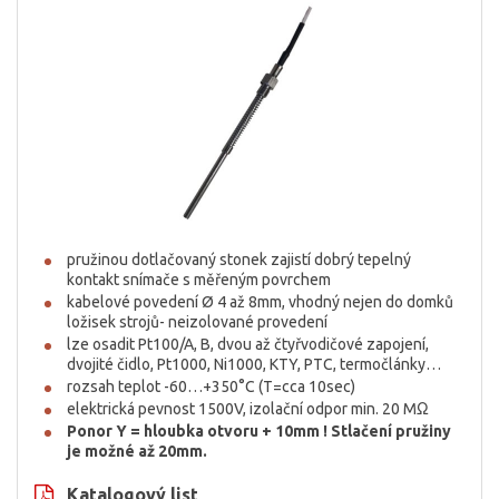
pružinou dotlačovaný stonek zajistí dobrý tepelný
kontakt snímače s měřeným povrchem
kabelové povedení Ø 4 až 8mm, vhodný nejen do domků
ložisek strojů- neizolované provedení
lze osadit Pt100/A, B, dvou až čtyřvodičové zapojení,
dvojité čidlo, Pt1000, Ni1000, KTY, PTC, termočlánky…
rozsah teplot -60…+350°C (T=cca 10sec)
elektrická pevnost 1500V, izolační odpor min. 20 MΩ
Ponor Y = hloubka otvoru + 10mm ! Stlačení pružiny
je možné až 20mm.
Katalogový list