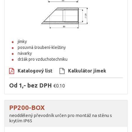
jímky
posuvná šroubení-kleštiny
návarky
držák pro vzduchotechniku
Katalogový list
Kalkulátor jímek
Od 1,- bez DPH
€0.10
PP200-BOX
neoddělený převodník určen pro montáž na stěnu s
krytím IP65