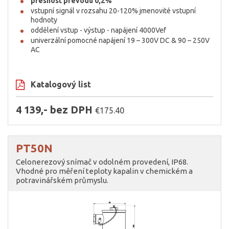
přesnost převodu 0,2%
vstupní signál v rozsahu 20-120% jmenovité vstupní
hodnoty
oddělení vstup - výstup - napájení 4000Vef
univerzální pomocné napájení 19 – 300V DC & 90 – 250V
AC
Katalogový list
4 139,- bez DPH
€175.40
PT50N
Celonerezový snímač v odolném provedení, IP68.
Vhodné pro měření teploty kapalin v chemickém a
potravinářském průmyslu.