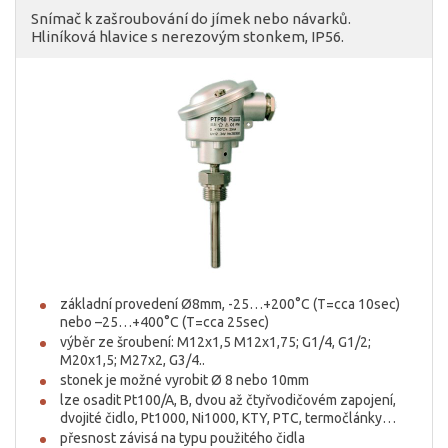
Snímač k zašroubování do jímek nebo návarků.
Hliníková hlavice s nerezovým stonkem, IP56.
základní provedení Ø8mm, -25…+200°C (T=cca 10sec)
nebo –25…+400°C (T=cca 25sec)
výběr ze šroubení: M12x1,5 M12x1,75; G1/4, G1/2;
M20x1,5; M27x2, G3/4..
stonek je možné vyrobit Ø 8 nebo 10mm
lze osadit Pt100/A, B, dvou až čtyřvodičovém zapojení,
dvojité čidlo, Pt1000, Ni1000, KTY, PTC, termočlánky…
přesnost závisá na typu použitého čidla