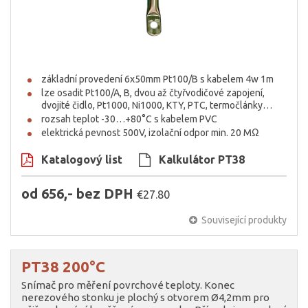
základní provedení 6x50mm Pt100/B s kabelem 4w 1m
lze osadit Pt100/A, B, dvou až čtyřvodičové zapojení,
dvojité čidlo, Pt1000, Ni1000, KTY, PTC, termočlánky…
rozsah teplot -30…+80°C s kabelem PVC
elektrická pevnost 500V, izolační odpor min. 20 MΩ
Katalogový list
Kalkulátor PT38
od 656,- bez DPH
€27.80
Související produkty
PT38 200°C
Snímač pro měření povrchové teploty. Konec
nerezového stonku je plochý s otvorem Ø4,2mm pro