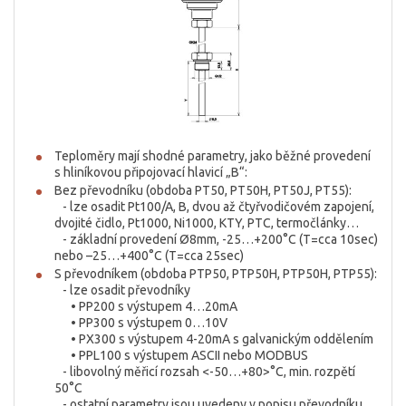
Teploměry mají shodné parametry, jako běžné provedení
s hliníkovou připojovací hlavicí „B“:
Bez převodníku (obdoba PT50, PT50H, PT50J, PT55):
- lze osadit Pt100/A, B, dvou až čtyřvodičovém zapojení,
dvojité čidlo, Pt1000, Ni1000, KTY, PTC, termočlánky…
- základní provedení Ø8mm, -25…+200°C (T=cca 10sec)
nebo –25…+400°C (T=cca 25sec)
S převodníkem (obdoba PTP50, PTP50H, PTP50H, PTP55):
- lze osadit převodníky
• PP200 s výstupem 4…20mA
• PP300 s výstupem 0…10V
• PX300 s výstupem 4-20mA s galvanickým oddělením
• PPL100 s výstupem ASCII nebo MODBUS
- libovolný měřicí rozsah <-50…+80>°C, min. rozpětí
50°C
- ostatní parametry jsou uvedeny v popisu převodníku,