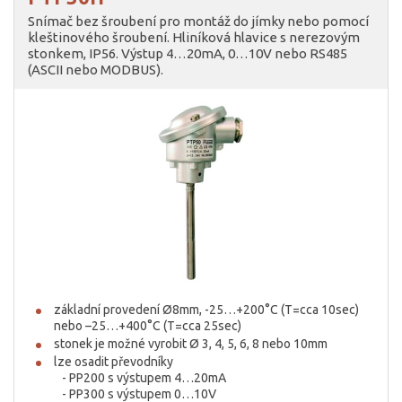
Snímač bez šroubení pro montáž do jímky nebo pomocí
kleštinového šroubení. Hliníková hlavice s nerezovým
stonkem, IP56. Výstup 4…20mA, 0…10V nebo RS485
(ASCII nebo MODBUS).
základní provedení Ø8mm, -25…+200°C (T=cca 10sec)
nebo –25…+400°C (T=cca 25sec)
stonek je možné vyrobit Ø 3, 4, 5, 6, 8 nebo 10mm
lze osadit převodníky
- PP200 s výstupem 4…20mA
- PP300 s výstupem 0…10V