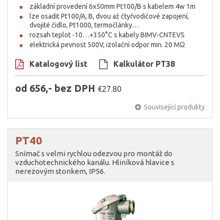
základní provedení 6x50mm Pt100/B s kabelem 4w 1m
lze osadit Pt100/A, B, dvou až čtyřvodičové zapojení,
dvojité čidlo, Pt1000, termočlánky…
rozsah teplot -10…+350°C s kabely BIMV-CNTEVS
elektrická pevnost 500V, izolační odpor min. 20 MΩ
Katalogový list
Kalkulátor PT38
od 656,- bez DPH
€27.80
Související produkty
PT40
Snímač s velmi rychlou odezvou pro montáž do
vzduchotechnického kanálu. Hliníková hlavice s
nerezovým stonkem, IP56.