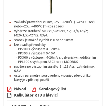
základní provedení Ø8mm, -25…+200°C (T=cca 10sec)
nebo –25…+400°C (T=cca 25sec)
výběr ze šroubení: M12x1,5 M12x1,75; G1/4, G1/2;
M20x1,5; M27x2, G3/4..
stonek je možné vyrobit Ø 8 nebo 10mm
lze osadit převodníky
- PP200 s výstupem 4…20mA
- PP300 s výstupem 0-10V
- PX300 s výstupem 4-20mA s galvanickým oddělením
- PPL100 s výstupem ASCII nebo MODBUS
napájení po výstupním signálu 8…28V ss, zvlnění max.
0,5V
ostatní parametry jsou uvedeny v popisu převodníku,
který je v přístroji použit
Návod
Katalogový list
Kalkulátor RTD s hlavicí