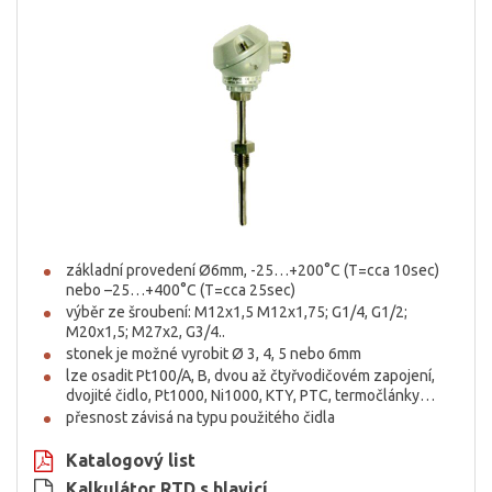
základní provedení Ø6mm, -25…+200°C (T=cca 10sec)
nebo –25…+400°C (T=cca 25sec)
výběr ze šroubení: M12x1,5 M12x1,75; G1/4, G1/2;
M20x1,5; M27x2, G3/4..
stonek je možné vyrobit Ø 3, 4, 5 nebo 6mm
lze osadit Pt100/A, B, dvou až čtyřvodičovém zapojení,
dvojité čidlo, Pt1000, Ni1000, KTY, PTC, termočlánky…
přesnost závisá na typu použitého čidla
Katalogový list
Kalkulátor RTD s hlavicí