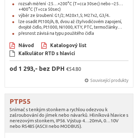
rozsah měření -25…+200°C (T=cca 30sec) nebo –25…
+400°C (T=cca 50sec)
výběr ze šroubení: G1/2; M20x1,5; M27x2, G3/4..
lze osadit Pt100/A, B, dvou až čtyřvodičovém zapojení,
dvojité čidlo, Pt1000, Ni1000, KTY, PTC, termočlánky…
přesnost závisá na typu použitého čidla
Návod
Katalogový list
Kalkulátor RTD s hlavicí
od 1 293,- bez DPH
€54.80
Související produkty
PTP55
Snímač s tenkým stonkem a rychlou odezvou k
zašroubování do jímek nebo návarků. Hliníková hlavice s
nerezovým stonkem, IP56. Výstup 4…20mA, 0…10V
nebo RS485 (ASCII nebo MODBUS).