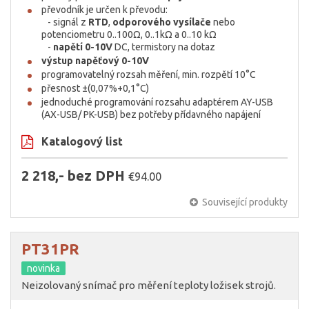
převodník je určen k převodu:
- signál z
RTD
,
odporového vysílače
nebo
potenciometru 0..100Ω, 0..1kΩ a 0..10 kΩ
-
napětí 0-10V
DC, termistory na dotaz
výstup napěťový 0-10V
programovatelný rozsah měření, min. rozpětí 10°C
přesnost ±(0,07%+0,1°C)
jednoduché programování rozsahu adaptérem AY-USB
(AX-USB/ PK-USB) bez potřeby přídavného napájení
Katalogový list
2 218,- bez DPH
€94.00
Související produkty
PT31PR
novinka
Neizolovaný snímač pro měření teploty ložisek strojů.