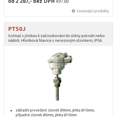
od 2 287,- bez DPH
€97.00
Související produkty
PT50J
Snímač s jímkou k zašroubování do stěny potrubí nebo
nádob. Hliníková hlavice s nerezovým stonkem, IP56.
základní provedení: stonek Ø8mm, jímka Ø10mm,
případně stonek Ø6mm, jímka Ø10mm