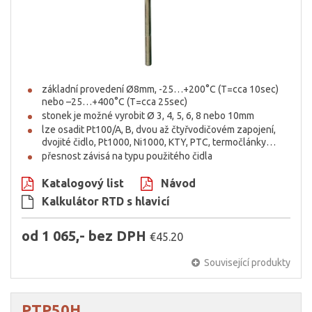
základní provedení Ø8mm, -25…+200°C (T=cca 10sec)
nebo –25…+400°C (T=cca 25sec)
stonek je možné vyrobit Ø 3, 4, 5, 6, 8 nebo 10mm
lze osadit Pt100/A, B, dvou až čtyřvodičovém zapojení,
dvojité čidlo, Pt1000, Ni1000, KTY, PTC, termočlánky…
přesnost závisá na typu použitého čidla
Katalogový list
Návod
Kalkulátor RTD s hlavicí
od 1 065,- bez DPH
€45.20
Související produkty
PTP50H