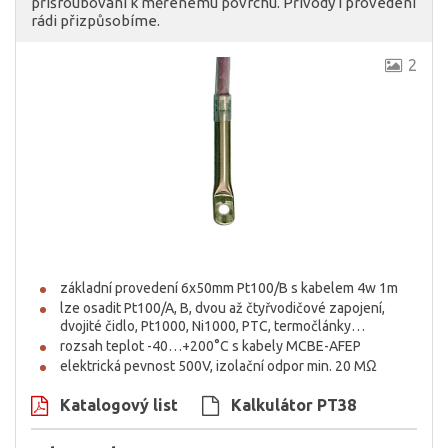
přišroubování k měřenému povrchu. Přívody i provedení
rádi přizpůsobíme.
2
základní provedení 6x50mm Pt100/B s kabelem 4w 1m
lze osadit Pt100/A, B, dvou až čtyřvodičové zapojení,
dvojité čidlo, Pt1000, Ni1000, PTC, termočlánky…
rozsah teplot -40…+200°C s kabely MCBE-AFEP
elektrická pevnost 500V, izolační odpor min. 20 MΩ
Katalogový list
Kalkulátor PT38