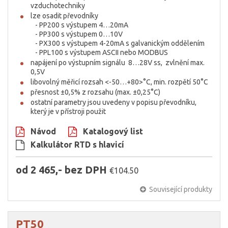
vzduchotechniky
lze osadit převodníky
- PP200 s výstupem 4…20mA
- PP300 s výstupem 0…10V
- PX300 s výstupem 4-20mA s galvanickým oddělením
- PPL100 s výstupem ASCII nebo MODBUS
napájení po výstupním signálu 8…28V ss, zvlnění max.
0,5V
libovolný měřicí rozsah <-50…+80>°C, min. rozpětí 50°C
přesnost ±0,5% z rozsahu (max. ±0,25°C)
ostatní parametry jsou uvedeny v popisu převodníku,
který je v přístroji použit
Návod
Katalogový list
Kalkulátor RTD s hlavicí
od 2 465,- bez DPH
€104.50
Související produkty
PT50