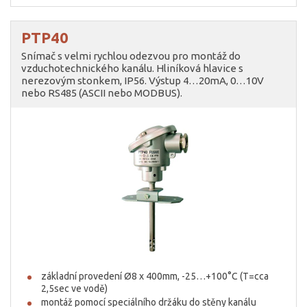
PTP40
Snímač s velmi rychlou odezvou pro montáž do
vzduchotechnického kanálu. Hliníková hlavice s
nerezovým stonkem, IP56. Výstup 4…20mA, 0…10V
nebo RS485 (ASCII nebo MODBUS).
základní provedení Ø8 x 400mm, -25…+100°C (T=cca
2,5sec ve vodě)
montáž pomocí speciálního držáku do stěny kanálu