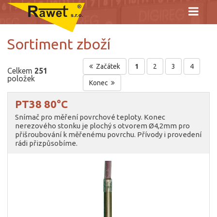
Sortiment zboží
Začátek
1
2
3
4
Celkem
251
položek
Konec
PT38 80°C
Snímač pro měření povrchové teploty. Konec
nerezového stonku je plochý s otvorem Ø4,2mm pro
přišroubování k měřenému povrchu. Přívody i provedení
rádi přizpůsobíme.