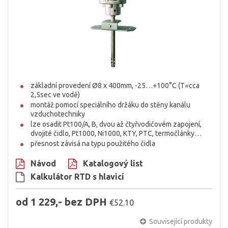
základní provedení Ø8 x 400mm, -25…+100°C (T=cca
2,5sec ve vodě)
montáž pomocí speciálního držáku do stěny kanálu
vzduchotechniky
lze osadit Pt100/A, B, dvou až čtyřvodičovém zapojení,
dvojité čidlo, Pt1000, Ni1000, KTY, PTC, termočlánky…
přesnost závisá na typu použitého čidla
Návod
Katalogový list
Kalkulátor RTD s hlavicí
od 1 229,- bez DPH
€52.10
Související produkty