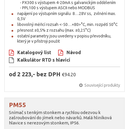
- PX300 s výstupem 4-20mA s galvanickým oddělením
- PPL100 s výstupem ASCII nebo MODBUS
napájení po výstupním signálu 8…28V ss, zvlnění max.
0,5V
libovolný měřicí rozsah <-50…+80>°C, min. rozpětí 50°C
přesnost ±0,5% z rozsahu (max. ±0,25°C)
ostatní parametry jsou uvedeny v popisu převodníku,
který je v přístroji použit
Katalogový list
Návod
Kalkulátor RTD s hlavicí
od 2 223,- bez DPH
€94.20
Související produkty
PM55
Snímač s tenkým stonkem a rychlou odezvou k
zašroubování do jímek nebo návarků. Malá hliníková
hlavice s nerezovým stonkem, IP56.