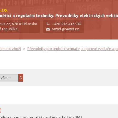
r.o.
ěřicí a regulační techniky. Převodníky elektrických veliči
ova 22, 678 01 Blansko
+420 516 416 942
á republika
rawet@rawet.cz
rtiment zboží
Převodníky pro teplotní snímače, odporové vysílače a 
X
dník určen pro montáž na stěnu s krytím IP65