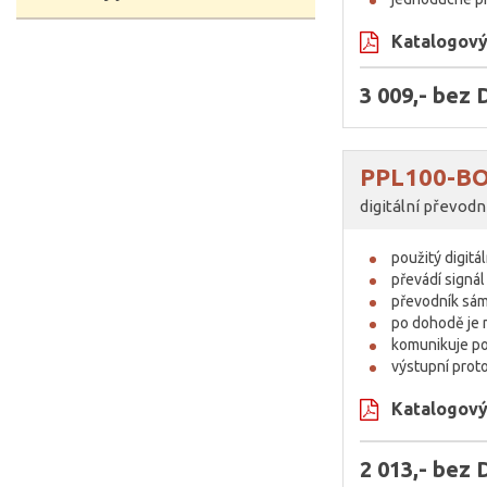
Katalogový 
3 009,- bez
PPL100-B
digitální převodn
použitý digit
převádí signál
převodník sám
po dohodě je m
komunikuje po
výstupní pro
Katalogový 
2 013,- bez