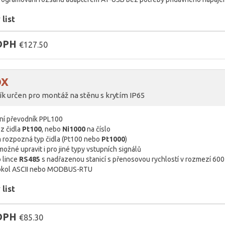
list
 DPH
€127.50
OX
ík určen pro montáž na stěnu s krytím IP65
ální převodník PPL100
 z čidla
Pt100
, nebo
Ni1000
na číslo
 rozpozná typ čidla (Pt100 nebo
Pt1000
)
ožné upravit i pro jiné typy vstupních signálů
 lince
RS485
s nadřazenou stanicí s přenosovou rychlostí v rozmezí 60
tokol ASCII nebo MODBUS-RTU
list
 DPH
€85.30