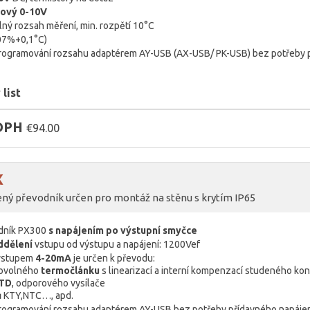
ťový 0-10V
ný rozsah měření, min. rozpětí 10°C
,07%+0,1°C)
rogramování rozsahu adaptérem AY-USB (AX-USB/ PK-USB) bez potřeby 
list
 DPH
€94.00
X
ený převodník určen pro montáž na stěnu s krytím IP65
odník PX300
s napájením po výstupní smyčce
ddělení
vstupu od výstupu a napájení: 1200Vef
výstupem
4-20mA
je určen k převodu:
bovolného
termočlánku
s linearizací a interní kompenzací studeného ko
TD
, odporového vysílače
ů
KTY,NTC…, apd.
rogramování rozsahu adaptérem AY-USB bez potřeby přídavného napáje