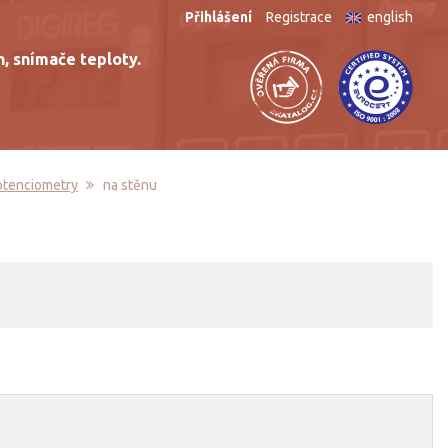
Přihlášení
Registrace
english
n, snímače teploty.
potenciometry
na stěnu