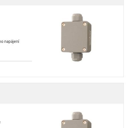
o napájení
Ω