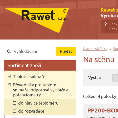
Rawet s.
Výroba m
Čapk
Česk
Úvodní stránka
So
na stěnu
Sortiment zboží
Teplotní snímače
Výstup
Převodníky pro teplotní
snímače, odporové vysílače a
potenciometry
Celkem
4
položky
do hlavice teploměru
PP200-BO
do rozvaděče
neoddělený převo