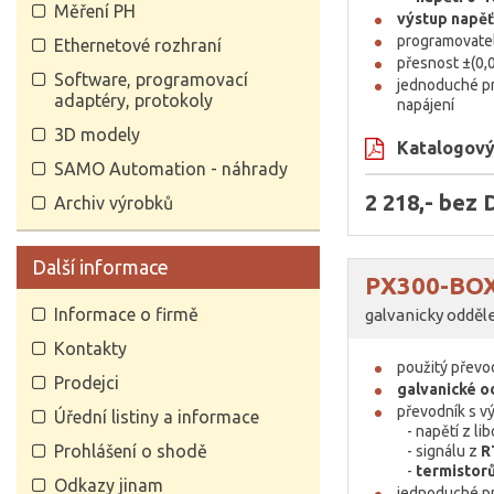
Měření PH
výstup napě
programovatel
Ethernetové rozhraní
přesnost ±(0
Software, programovací
jednoduché p
adaptéry, protokoly
napájení
3D modely
Katalogový 
SAMO Automation - náhrady
2 218,- bez
Archiv výrobků
Další informace
PX300-BO
Informace o firmě
galvanicky odděl
Kontakty
použitý přev
Prodejci
galvanické o
převodník s 
Úřední listiny a informace
- napětí z li
Prohlášení o shodě
- signálu z
R
-
termistor
Odkazy jinam
jednoduché p