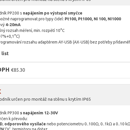
dník PP200 s
napájením po výstupní smyčce
možné naprogramovat pro typy čidel:
Pt100, Pt1000, Ni 100, Ni1000
ový
4-20mA
ný rozsah měření, min. rozpětí 10°C
,07%+0,1°C)
rogramování rozsahu adaptérem AY-USB (AX-USB) bez potřeby přídavnéh
list
 DPH
€85.30
X
dník určen pro montáž na stěnu s krytím IP65
odník PP300
s napájením 12-30V
určen k převodu:
D
,
odporového vysílače
nebo potenciometru 0..100Ω, 0..1kΩ a 0..10 k
10V
DC, termistory na dotaz