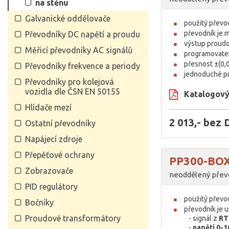
na stěnu
Galvanické oddělovače
použitý převo
převodník je 
Převodníky DC napětí a proudu
výstup proud
Měřicí převodníky AC signálů
programovatel
přesnost ±(0
Převodníky frekvence a periody
jednoduché p
Převodníky pro kolejová
vozidla dle ČSN EN 50155
Katalogový 
Hlídače mezí
2 013,- bez
Ostatní převodníky
Napájecí zdroje
Přepěťové ochrany
PP300-BO
Zobrazovače
neoddělený převo
PID regulátory
použitý přev
Bočníky
převodník je 
Proudové transformátory
- signál z
RT
-
napětí 0-