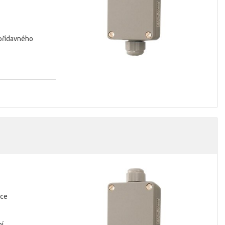
přídavného
nce
ní