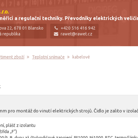
r.o.
ěřicí a regulační techniky. Převodníky elektrických veliči
ova 22, 678 01 Blansko
+420 516 416 942
á republika
rawet@rawet.cz
rtiment zboží
Teplotní snímače
kabelové
k
m pro montáž do vinutí elektrických strojů. Čidlo je zalito v izol
ní, plášť z izolantu
řída „F“)
100/A, B, dvou až čtyřvodičové zapojení, Pt1000, Ni1000, PTC, termočlán