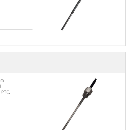
hem
í
, PTC,