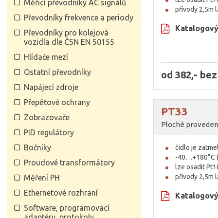
Měřicí převodníky AC signálů
přívody 2,5m 
Převodníky frekvence a periody
Katalogový 
Převodníky pro kolejová
vozidla dle ČSN EN 50155
Hlídače mezí
Ostatní převodníky
od 382,- be
Napájecí zdroje
Přepěťové ochrany
PT33
Zobrazovače
Ploché provedení 
PID regulátory
Bočníky
čidlo je zatm
-40…+180°C (t
Proudové transformátory
lze osadit Pt
přívody 2,5m 
Měření PH
Ethernetové rozhraní
Katalogový 
Software, programovací
adaptéry, protokoly