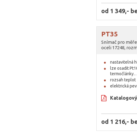
od 1 349,- 
PT35
Snímač pro měřen
oceli 17248, rozm
nastavitelná 
lze osadit Pt1
termočlánky
rozsah teplo
elektrická pe
Katalogový 
od 1 216,- 