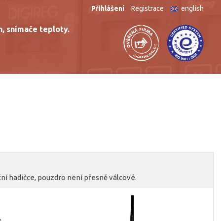
Přihlášení
Registrace
english
n, snímače teploty.
ační hadičce, pouzdro není přesně válcové.
ky…