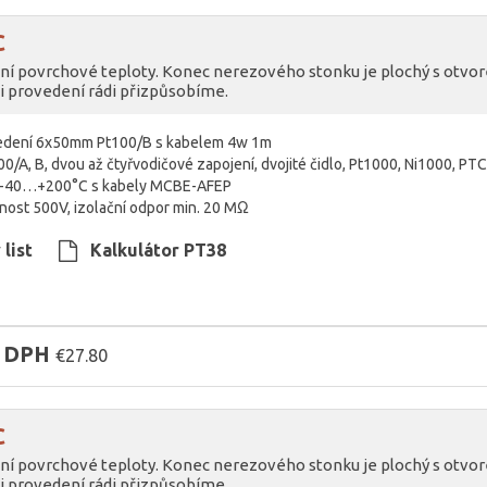
C
ní povrchové teploty. Konec nerezového stonku je plochý s ot
 i provedení rádi přizpůsobíme.
vedení 6x50mm Pt100/B s kabelem 4w 1m
00/A, B, dvou až čtyřvodičové zapojení, dvojité čidlo, Pt1000, Ni1000, P
t -40…+200°C s kabely MCBE-AFEP
vnost 500V, izolační odpor min. 20 MΩ
list
Kalkulátor PT38
z DPH
€27.80
C
ní povrchové teploty. Konec nerezového stonku je plochý s ot
 i provedení rádi přizpůsobíme.