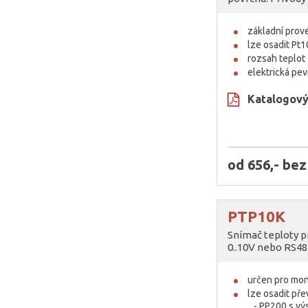
základní pro
lze osadit Pt1
rozsah teplo
elektrická pe
Katalogový 
od 656,- be
PTP10K
Snímač teploty p
0..10V nebo RS4
určen pro mon
lze osadit př
- PP200 s v