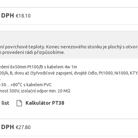
z DPH
€18.10
ní povrchové teploty. Konec nerezového stonku je plochý s ot
 i provedení rádi přizpůsobíme.
vedení 6x50mm Pt100/B s kabelem 4w 1m
00/A, B, dvou až čtyřvodičové zapojení, dvojité čidlo, Pt1000, Ni1000, KTY
…
t -30…+80°C s kabelem PVC
vnost 500V, izolační odpor min. 20 MΩ
list
Kalkulátor PT38
z DPH
€27.80