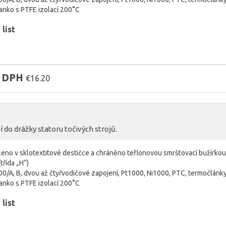
lanko s PTFE izolací 200°C
list
z DPH
€16.20
do drážky statoru točivých strojů.
eleno v sklotextitové destičce a chráněno teflonovou smršťovací bužírko
řída „H“)
100/A, B, dvou až čtyřvodičové zapojení, Pt1000, Ni1000, PTC, termočlán
lanko s PTFE izolací 200°C
list