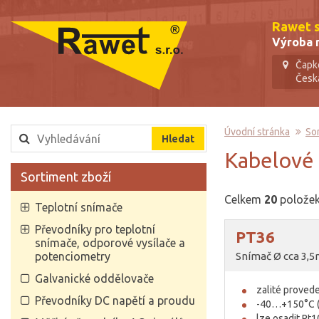
Rawet s.
Výroba m
Čapk
Česk
Úvodní stránka
So
kabelové
Sortiment zboží
Celkem
20
polože
Teplotní snímače
Převodníky pro teplotní
PT36
snímače, odporové vysílače a
potenciometry
Snímač Ø cca 3,5m
Galvanické oddělovače
zalité provede
Převodníky DC napětí a proudu
-40…+150°C (t
lze osadit Pt