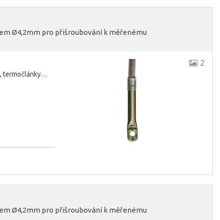
vorem Ø4,2mm pro přišroubování k měřenému
2
TC, termočlánky…
vorem Ø4,2mm pro přišroubování k měřenému