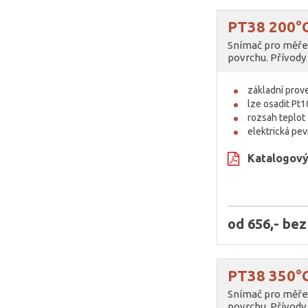
PT38 200°
Snímač pro měře
povrchu. Přívody
základní pro
lze osadit Pt1
rozsah teplo
elektrická pe
Katalogový 
od 656,- be
PT38 350°
Snímač pro měře
povrchu. Přívody