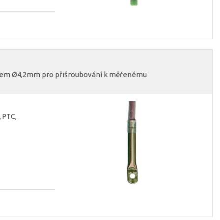
vorem Ø4,2mm pro přišroubování k měřenému
, PTC,