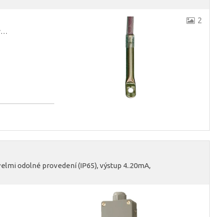
2
ky…
lmi odolné provedení (IP65), výstup 4..20mA,