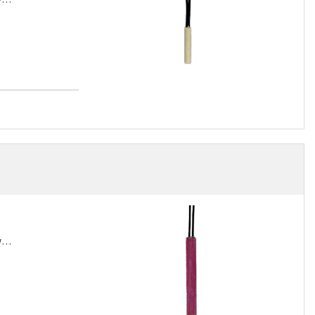
u
ky…