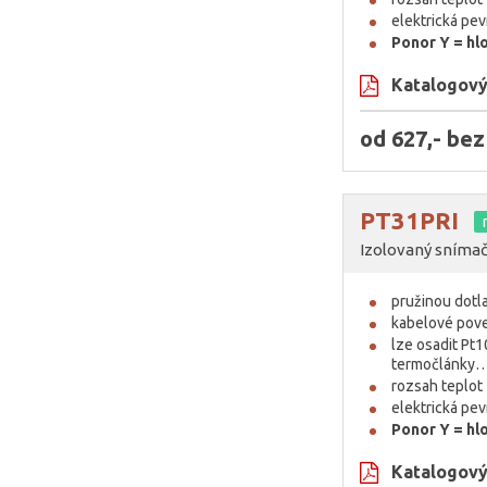
elektrická pe
Ponor Y = hl
Katalogový 
od 627,- be
PT31PRI
Izolovaný snímač 
pružinou dotl
kabelové pove
lze osadit Pt1
termočlánky
rozsah teplo
elektrická pe
Ponor Y = hl
Katalogový 