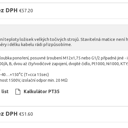
bez DPH
€57.20
í teploty ložisek velkých točivých strojů. Stavitelná matice není
ěry i délku kabelu rádi přizpůsobíme.
hloubka ponoření, posuvné šroubení M12x1,75 nebo G1/2 případně jiné - 
00/A, B, dvou až čtyřvodičové zapojení, dvojité čidlo, Pt1000, Ni1000, KTY
…
t -40…+150°C (T=cca 15sec)
vnost 1500V, izolační odpor min. 20 MΩ
list
Kalkulátor PT35
bez DPH
€51.60