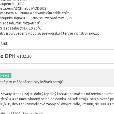
ýstupem 0…10V
ýstupem ASCII nebo MODBUS
výstupem 4…20mA a galvanickým oddělením
ýstupním signálu 8…28V ss, zvlnění max. 0,5V
cí rozsah, min. rozpětí 10°C
% z rozsahu (max. ±0,25°C)
try jsou uvedeny v popisu převodníku, který je v přístroji použit
list
bez DPH
€102.30
ovinka
ač pro měření teploty ložisek strojů.
ačovaný stonek zajistí dobrý tepelný kontakt snímače s měřeným povrc
dení Ø 4 až 8mm, vhodný nejen do domků ložisek strojů- neizolované p
00/A, B, dvou až čtyřvodičové zapojení, dvojité čidlo, Pt1000, Ni1000, KTY
…
t -60…+350°C (T=cca 10sec)