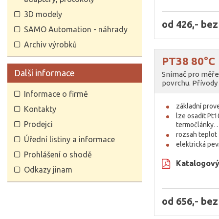
3D modely
od 426,- be
SAMO Automation - náhrady
Archiv výrobků
PT38 80°C
Další informace
Snímač pro měře
povrchu. Přívody
Informace o firmě
základní pro
Kontakty
lze osadit Pt1
Prodejci
termočlánky
rozsah teplo
Úřední listiny a informace
elektrická pe
Prohlášení o shodě
Katalogový 
Odkazy jinam
od 656,- be