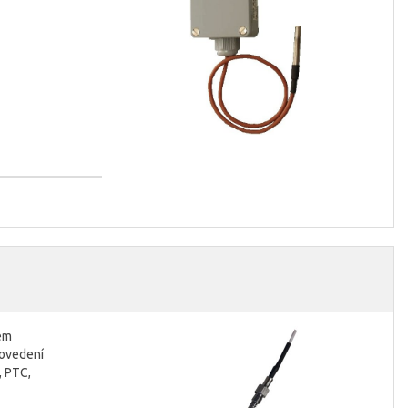
hem
rovedení
, PTC,