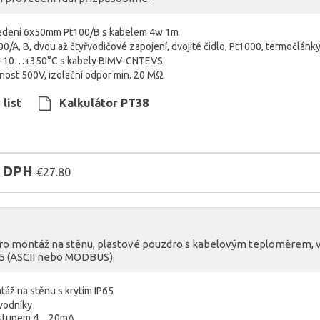
vedení 6x50mm Pt100/B s kabelem 4w 1m
00/A, B, dvou až čtyřvodičové zapojení, dvojité čidlo, Pt1000, termočlán
t -10…+350°C s kabely BIMV-CNTEVS
vnost 500V, izolační odpor min. 20 MΩ
list
Kalkulátor PT38
z DPH
€27.80
ro montáž na stěnu, plastové pouzdro s kabelovým teploměrem, ve
85 (ASCII nebo MODBUS).
táž na stěnu s krytím IP65
evodníky
ýstupem 4…20mA