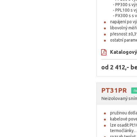
- PP300 s v
- PPL100 s v
- PX300 s s 
napájení po v
libovolný měři
přesnost ±0,3
ostatní parame
Katalogový 
od 2 412,- 
PT31PR
n
Neizolovaný sním
pružinou dotl
kabelové pove
lze osadit Pt1
termočlánky
rozsah teplo