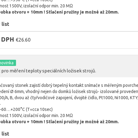
vnost 1500V, izolační odpor min. 20 MΩ
oubka otvoru + 10mm ! Stlačení pružiny je možné až 20mm.
list
z DPH
€26.60
novinka
pro měření teploty speciálních ložisek strojů.
ačovaný stonek zajistí dobrý tepelný kontakt snímače s měřeným povrc
dení Ø 6mm, vhodný nejen do domků ložisek strojů- izolované proveden
00/A, B, dvou až čtyřvodičové zapojení, dvojité čidlo, Pt1000, Ni1000, KTY
…
t -60…+200°C (T=cca 10sec)
vnost 1500V, izolační odpor min. 20 MΩ
oubka otvoru + 10mm ! Stlačení pružiny je možné až 20mm.
list