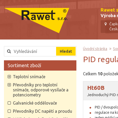
Rawet s.
Výroba m
Čapk
Česk
Úvodní stránka
So
PID regu
Sortiment zboží
Celkem
10
polože
Teplotní snímače
Převodníky pro teplotní
Ht60B
snímače, odporové vysílače a
potenciometry
Jednoduchý PID 
Galvanické oddělovače
PID / dvoupol
Převodníky DC napětí a proudu
regulace na k
jeden měřící 