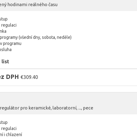
zený hodinami reálného času
vstup
o regulaci
inka
programy (všední dny, sobota, neděle)
 v programu
bsluha
list
bez DPH
€309.40
gulátor pro keramické, laboratorní, ..., pece
vstup
o regulaci
í i chlazení