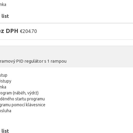
inka
list
bez DPH
€204.70
ramový PID regulátor s 1 rampou
vstup
výstupy
inka
ogram (náběh, výdrž)
děného startu programu
gramu pomocí klávesnice
bsluha
list