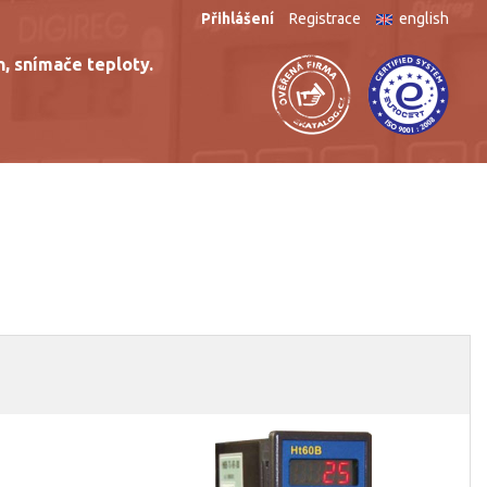
Přihlášení
Registrace
english
n, snímače teploty.