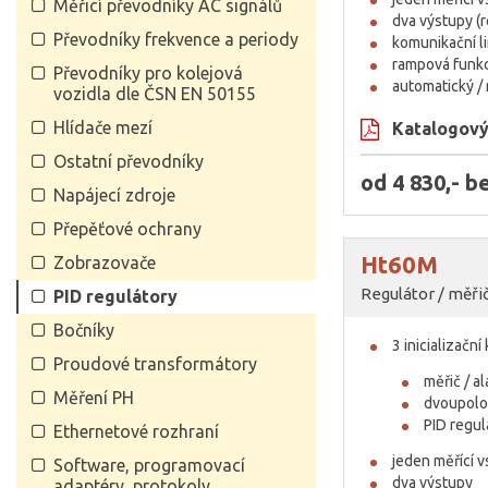
Měřicí převodníky AC signálů
dva výstupy (r
Převodníky frekvence a periody
komunikační l
rampová funk
Převodníky pro kolejová
automatický /
vozidla dle ČSN EN 50155
Hlídače mezí
Katalogový 
Ostatní převodníky
od 4 830,- 
Napájecí zdroje
Přepěťové ochrany
Ht60M
Zobrazovače
Regulátor / měři
PID regulátory
Bočníky
3 inicializační
Proudové transformátory
měřič / a
Měření PH
dvoupolo
PID regul
Ethernetové rozhraní
jeden měřící 
Software, programovací
dva výstupy
adaptéry, protokoly