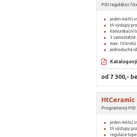
PID regulátor ří
jeden měřící 
tři výstupy pr
komunikační l
3 samostatné 
max. 10 kroků
jednoduchá o
Katalogový 
od 7 300,- 
HtCeramic
Programový PID re
jeden měřicí 
tři výstupy pr
regulace topen