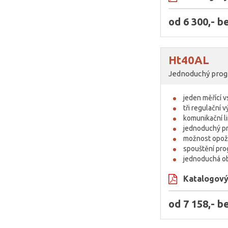
od 6 300,- 
Ht40AL
Jednoduchý prog
jeden měřící 
tři regulační 
komunikační l
jednoduchý pr
možnost opož
spouštění pro
jednoduchá o
Katalogový 
od 7 158,- 