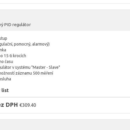
ý PID regulátor
vstup
egulační, pomocný, alarmový)
inka
o 15-ti krocích
ho času
ulátor v systému "Master - Slave"
 možností záznamu 500 měření
bsluha
list
bez DPH
€309.40