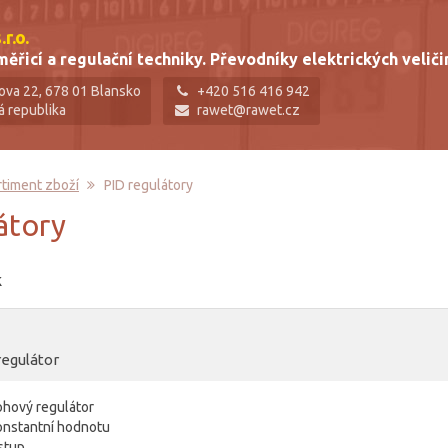
r.o.
ěřicí a regulační techniky. Převodníky elektrických veliči
ova 22, 678 01 Blansko
+420 516 416 942
á republika
rawet@rawet.cz
rtiment zboží
PID regulátory
látory
k
regulátor
ohový regulátor
onstantní hodnotu
vstup