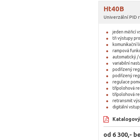
Ht40B
Univerzální PID 
jeden měřicí 
tři výstupy pr
komunikační l
rampová funk
automatický /
variabilní nas
podřízený reg
podřízený regu
regulace pom
třípolohová r
třípolohová r
retransmit vý
digitální vstu
Katalogový 
od 6 300,- 