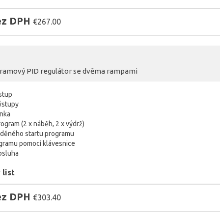
bez DPH
€267.00
ramový PID regulátor se dvěma rampami
vstup
výstupy
inka
ogram (2 x náběh, 2 x výdrž)
děného startu programu
gramu pomocí klávesnice
bsluha
list
bez DPH
€303.40