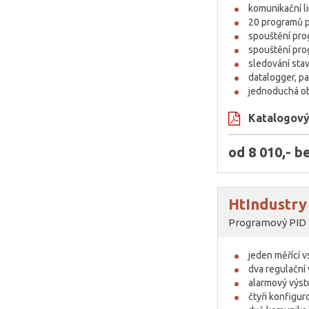
komunikační l
20 programů p
spouštění pro
spouštění pr
sledování sta
datalogger, 
jednoduchá o
Katalogový 
od 8 010,- 
HtIndustry
Programový PID 
jeden měřící 
dva regulační 
alarmový výst
čtyři konfigu