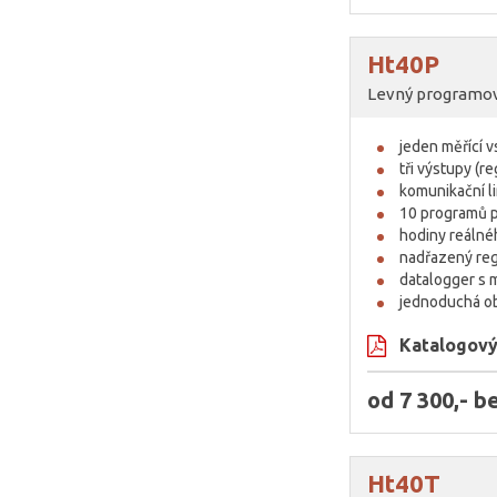
Ht40P
Levný programov
jeden měřící 
tři výstupy (r
komunikační l
10 programů p
hodiny reálné
nadřazený reg
datalogger s
jednoduchá o
Katalogový 
od 7 300,- 
Ht40T