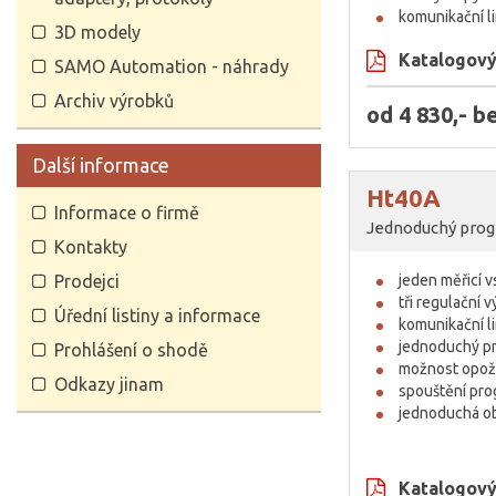
komunikační l
3D modely
Katalogový 
SAMO Automation - náhrady
Archiv výrobků
od 4 830,- 
Další informace
Ht40A
Informace o firmě
Jednoduchý prog
Kontakty
Prodejci
jeden měřicí 
tři regulační 
Úřední listiny a informace
komunikační l
jednoduchý pr
Prohlášení o shodě
možnost opož
Odkazy jinam
spouštění pro
jednoduchá o
Katalogový 