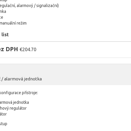
egulační, alarmový / signalizační)
inka
ce
 manuální režim
list
bez DPH
€204.70
č / alarmová jednotka
 konfigurace přístroje:
larmová jednotka
hový regulátor
átor
vstup