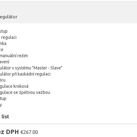
regulátor
vstup
o regulaci
inka
ce
 manuální režim
tavení
ulátor v systému "Master - Slave"
látor při kaskádní regulaci
ěru
egulace kroková
egulace se zpětnou vazbou
stup
py
list
bez DPH
€267.00