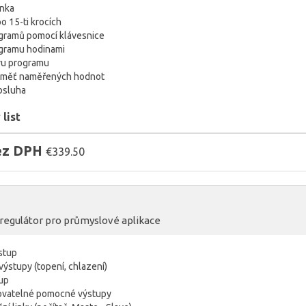
inka
o 15-ti krocích
gramů pomocí klávesnice
ogramu hodinami
vu programu
paměť naměřených hodnot
bsluha
list
bez DPH
€339.50
regulátor pro průmyslové aplikace
vstup
výstupy (topení, chlazení)
up
rovatelné pomocné výstupy