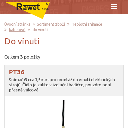
Úvodní stránka
Sortiment zboží
Teplotní snímače
kabelové
do vinutí
do vinutí
Celkem
3
položky
PT36
Snímač Ø cca 3,5mm pro montáž do vinutí elektrických
strojů. Čidlo je zalito v izolační hadičce, pouzdro není
přesně válcové.