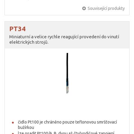
Související produkty
PT34
Miniaturní a velice rychle reagující provedení do vinutí
elektrických strojů.
čidlo Pt100 je chráněno pouze teflonovou smršťovací
bužírkou
lze osadit Pt100/A, B, dvou až čtyřvodičové zapojení,