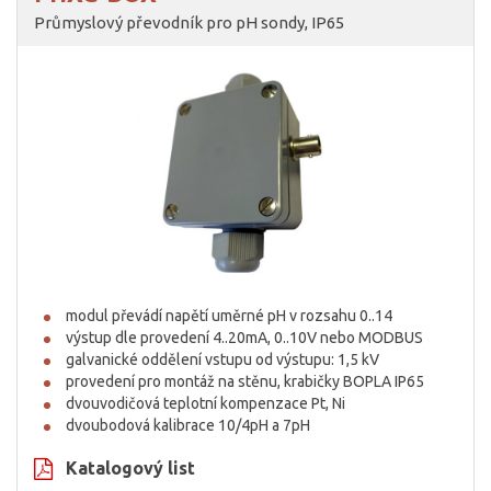
Průmyslový převodník pro pH sondy, IP65
modul převádí napětí uměrné pH v rozsahu 0..14
výstup dle provedení 4..20mA, 0..10V nebo MODBUS
galvanické oddělení vstupu od výstupu: 1,5 kV
provedení pro montáž na stěnu, krabičky BOPLA IP65
dvouvodičová teplotní kompenzace Pt, Ni
dvoubodová kalibrace 10/4pH a 7pH
Katalogový list